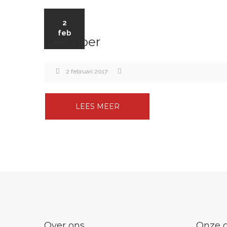
2
feb
Gietvloer
2 februari 2017
LEES MEER
Over ons
Onze d