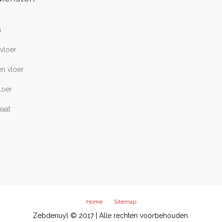
n
vloer
n vloer
loer
aat
Home
Sitemap
Zebdenuyl © 2017 | Alle rechten voorbehouden.