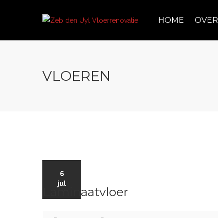
HOME
OVER
VLOEREN
6
jul
Laminaatvloer