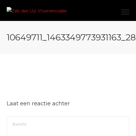
10649711_1463349773931163_2
Laat een reactie achter