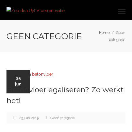
Home
/
Geen
GEEN CATEGORIE
categorie
25
jun
Betonvloer egaliseren? Zo werkt
het!
25 juni 2019
Geen categorie